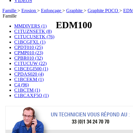
VIDÉOS
Famille
>
Erosion
>
Enfonçage
>
Graphite
>
Graphite POCO
>
EDM
Famille
EDM100
MMDIVERS (1)
C1TUZNSETK (8)
C1TUCUSETK (76)
C1BCGFXL (1)
CPDT010 (25)
CPMP010 (23)
CPBR010 (32)
C1TUCUW (22)
C1BCEGI500 (1)
CPDAS020 (4)
C1BCEKM (1)
C4 (96)
C1BCTM (1)
C1BCAXF5Q (1)