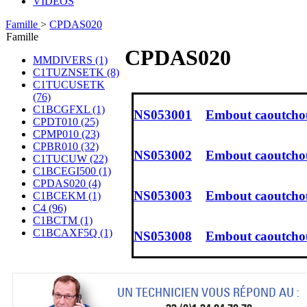
VIDÉOS
Famille
>
CPDAS020
Famille
CPDAS020
MMDIVERS (1)
C1TUZNSETK (8)
C1TUCUSETK
(76)
C1BCGFXL (1)
NS053001
Embout caoutchou
CPDT010 (25)
CPMP010 (23)
CPBR010 (32)
NS053002
Embout caoutchou
C1TUCUW (22)
C1BCEGI500 (1)
CPDAS020 (4)
NS053003
Embout caoutchou
C1BCEKM (1)
C4 (96)
C1BCTM (1)
C1BCAXF5Q (1)
NS053008
Embout caoutchouc