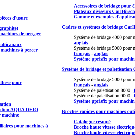
Accessoires de bridage pour é
Plateaux diviseurs CarlHirs
Gamme et exemples d'applica
pièces d'usure
Cadres et systèmes de bridage Carl
graphite)
 machines de perçage
Système de bridage 4000 pour m
anglais
multicanaux
Système de bridage 5000 pour m
r machines à percer
français
-
anglais
Système µprisfix pour machin
Système de bridage et palettisatio
n 
Système de bridage 5000 pour m
nthèse pour
français
-
anglais
Système de palettisation 8000 :
Système de palettisation 9000 :
Système µprisfix pour machin
sation
nisation AQUA DEIO
Broches rapides pour machines outil
r machine
Catalogue résumé
iliaires pour machines à
Broche haute vitesse électriq
Broche haute vitesse électriq