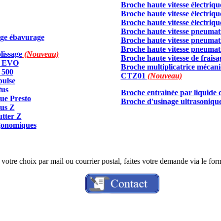
Broche haute vitesse électriq
Broche haute vitesse électriqu
Broche haute vitesse électriq
Broche haute vitesse pneumat
age ébavurage
Broche haute vitesse pneuma
Broche haute vitesse pneumat
lissage
(Nouveau)
Broche haute vitesse de frais
x EVO
Broche multiplicatrice méca
 500
CTZ01
(Nouveau)
ulse
tus
Broche entrainée par liquide
ue Presto
Broche
d'usinage ultrasoniqu
nus Z
utter
Z
gonomiques
otre choix par mail ou courrier postal, faites votre demande via le form