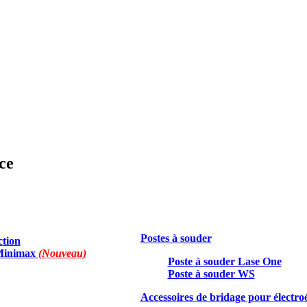
ce
Postes à souder
c
tion
 Minimax
(Nouveau)
Poste à souder Lase One
Poste à souder WS
Accessoires de bridage pour électroé