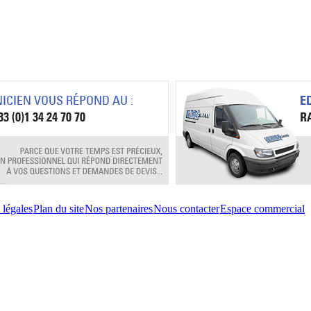
 légales
Plan du site
Nos partenaires
Nous contacter
Espace commercial