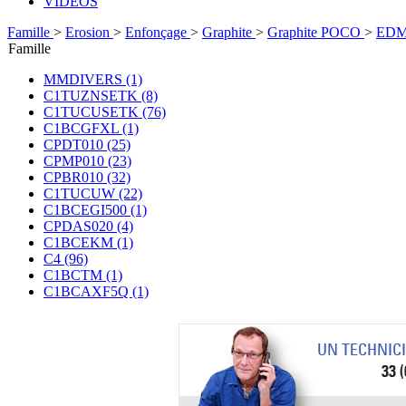
VIDÉOS
Famille
>
Erosion
>
Enfonçage
>
Graphite
>
Graphite POCO
>
EDM
Famille
MMDIVERS (1)
C1TUZNSETK (8)
C1TUCUSETK (76)
C1BCGFXL (1)
CPDT010 (25)
CPMP010 (23)
CPBR010 (32)
C1TUCUW (22)
C1BCEGI500 (1)
CPDAS020 (4)
C1BCEKM (1)
C4 (96)
C1BCTM (1)
C1BCAXF5Q (1)