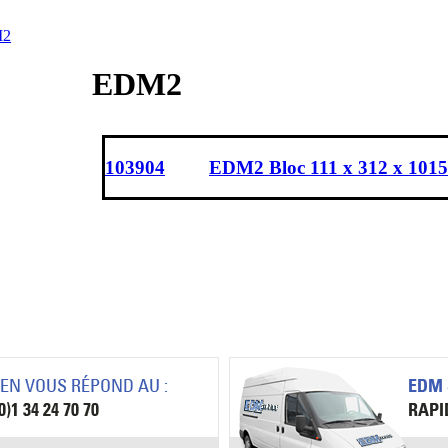
2
EDM2
103904
EDM2 Bloc 111 x 312 x 101