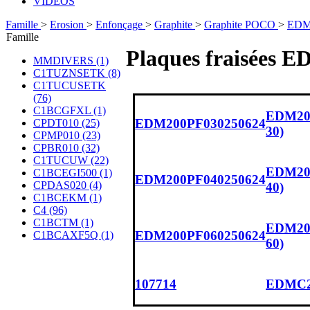
VIDÉOS
Famille
>
Erosion
>
Enfonçage
>
Graphite
>
Graphite POCO
>
EDM
Famille
Plaques fraisées 
MMDIVERS (1)
C1TUZNSETK (8)
C1TUCUSETK
(76)
C1BCGFXL (1)
EDM200 
EDM200PF030250624
CPDT010 (25)
30)
CPMP010 (23)
CPBR010 (32)
C1TUCUW (22)
EDM200 
C1BCEGI500 (1)
EDM200PF040250624
CPDAS020 (4)
40)
C1BCEKM (1)
C4 (96)
C1BCTM (1)
EDM200 
EDM200PF060250624
C1BCAXF5Q (1)
60)
107714
EDMC200