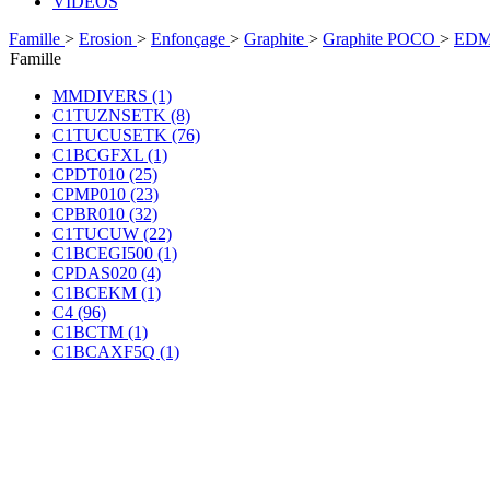
VIDÉOS
Famille
>
Erosion
>
Enfonçage
>
Graphite
>
Graphite POCO
>
EDM
Famille
MMDIVERS (1)
C1TUZNSETK (8)
C1TUCUSETK (76)
C1BCGFXL (1)
CPDT010 (25)
CPMP010 (23)
CPBR010 (32)
C1TUCUW (22)
C1BCEGI500 (1)
CPDAS020 (4)
C1BCEKM (1)
C4 (96)
C1BCTM (1)
C1BCAXF5Q (1)