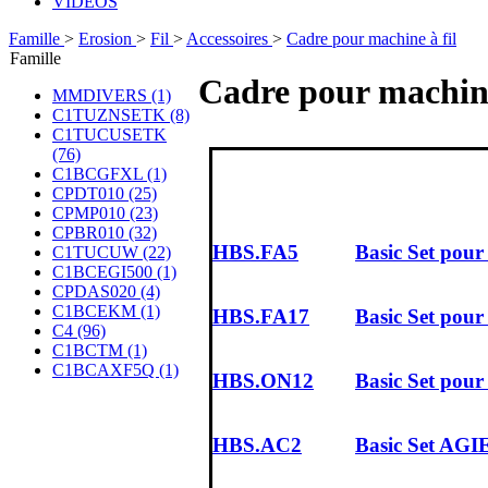
VIDÉOS
Famille
>
Erosion
>
Fil
>
Accessoires
>
Cadre pour machine à fil
Famille
Cadre pour machine
MMDIVERS (1)
C1TUZNSETK (8)
C1TUCUSETK
(76)
C1BCGFXL (1)
CPDT010 (25)
CPMP010 (23)
CPBR010 (32)
HBS.FA5
Basic Set pou
C1TUCUW (22)
C1BCEGI500 (1)
CPDAS020 (4)
C1BCEKM (1)
HBS.FA17
Basic Set pou
C4 (96)
C1BCTM (1)
C1BCAXF5Q (1)
HBS.ON12
Basic Set pou
HBS.AC2
Basic Set AGIE