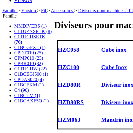
VIDÉOS
Famille
>
Erosion
>
Fil
>
Accessoires
>
Diviseurs pour machines à fil
Famille
Diviseurs pour mach
MMDIVERS (1)
C1TUZNSETK (8)
C1TUCUSETK
(76)
C1BCGFXL (1)
HZC058
Cube inox
CPDT010 (25)
CPMP010 (23)
CPBR010 (32)
HZC100
Cube Inox
C1TUCUW (22)
C1BCEGI500 (1)
CPDAS020 (4)
HZD80R
Diviseur ino
C1BCEKM (1)
C4 (96)
C1BCTM (1)
C1BCAXF5Q (1)
HZD80RS
Diviseur inox
HZM063
Mandrin ino