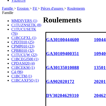
VIDÉOS
Famille
>
Erosion
>
Fil
>
Pièces d'usures
>
Roulements
Famille
Roulements
MMDIVERS (1)
C1TUZNSETK (8)
C1TUCUSETK
(76)
C1BCGFXL (1)
GA30100444600
10044
CPDT010 (25)
CPMP010 (23)
CPBR010 (32)
GA30109400351
10940
C1TUCUW (22)
C1BCEGI500 (1)
CPDAS020 (4)
GA30135010088
13501
C1BCEKM (1)
C4 (96)
C1BCTM (1)
C1BCAXF5Q (1)
GA902020172
20201
DV30204629310
204629