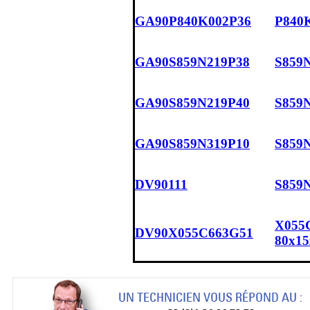
GA90P840K002P36
P840K
GA90S859N219P38
S859N
GA90S859N219P40
S859N
GA90S859N319P10
S859N
DV90111
S859N
X055C
DV90X055C663G51
80x15