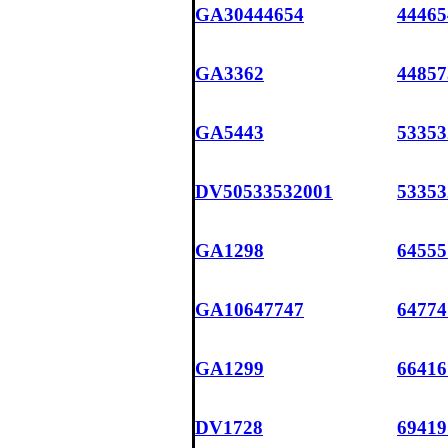
GA30444654
44465
GA3362
44857
GA5443
53353
DV50533532001
53353
GA1298
64555
GA10647747
64774
GA1299
66416
DV1728
69419