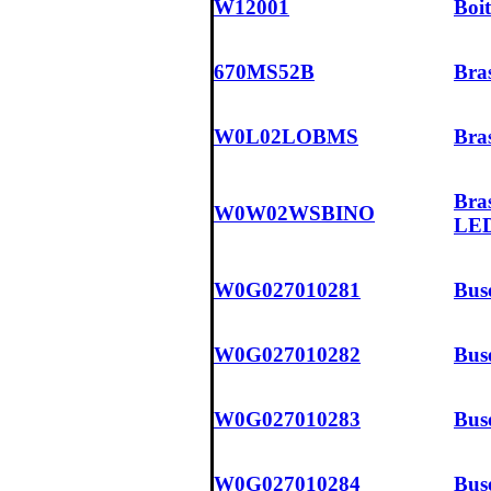
W12001
Boit
670MS52B
Bra
W0L02LOBMS
Bras
Bras
W0W02WSBINO
LE
W0G027010281
Bus
W0G027010282
Bus
W0G027010283
Bus
W0G027010284
Bus