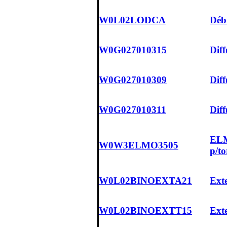
W0L02LODCA
Déb
W0G027010315
Dif
W0G027010309
Dif
W0G027010311
Diff
ELM
W0W3ELMO3505
p/t
W0L02BINOEXTA21
Ext
W0L02BINOEXTT15
Ext