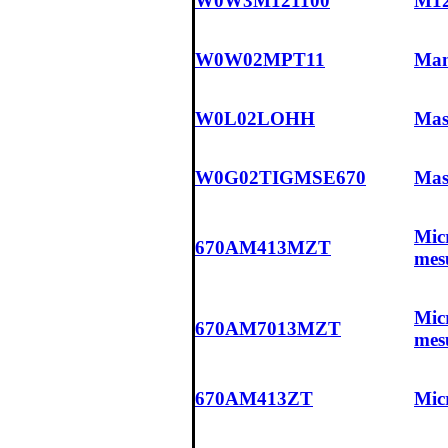
W0W3M121100
M12
W0W02MPT11
Man
W0L02LOHH
Masq
W0G02TIGMSE670
Mas
Micr
670AM413MZT
mes
Micr
670AM7013MZT
mes
670AM413ZT
Micr