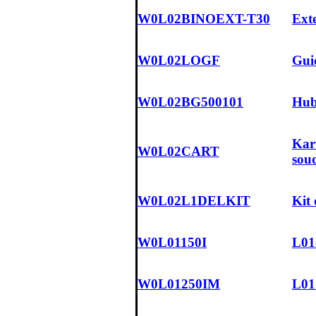
W0L02BINOEXT-T30
Ext
W0L02LOGF
Guid
W0L02BG500101
Hubl
Kart
W0L02CART
sou
W0L02L1DELKIT
Kit
W0L01150I
L01-
W0L01250IM
L01-