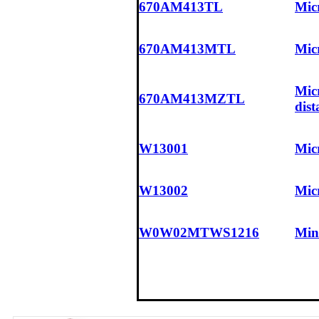
670AM413TL
Micr
670AM413MTL
Micr
Micr
670AM413MZTL
dist
W13001
Micr
W13002
Mic
W0W02MTWS1216
Min