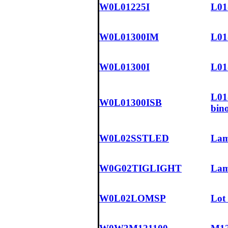
W0L01225I
L01-
W0L01300IM
L01-
W0L01300I
L01-
L01-
W0L01300ISB
bin
W0L02SSTLED
Lamp
W0G02TIGLIGHT
Lamp
W0L02LOMSP
Lot 