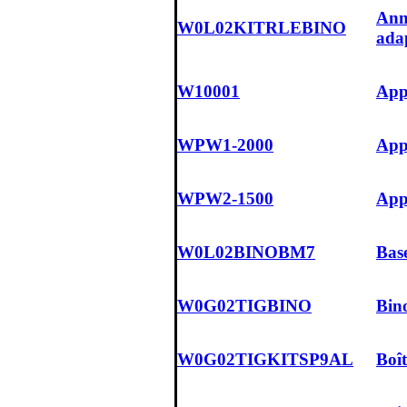
Ann
W0L02KITRLEBINO
ada
W10001
App
WPW1-2000
App
WPW2-1500
App
W0L02BINOBM7
Bas
W0G02TIGBINO
Bin
W0G02TIGKITSP9AL
Boît