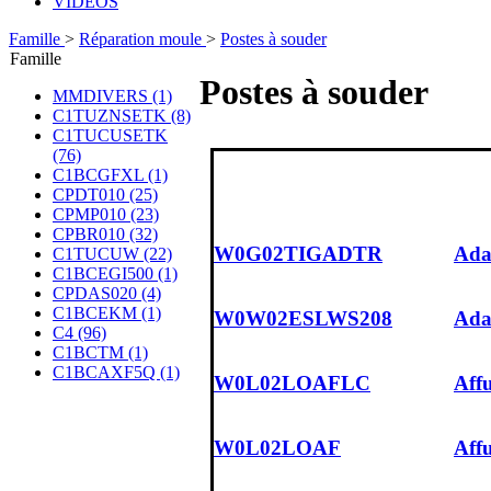
VIDÉOS
Famille
>
Réparation moule
>
Postes à souder
Famille
Postes à souder
MMDIVERS (1)
C1TUZNSETK (8)
C1TUCUSETK
(76)
C1BCGFXL (1)
CPDT010 (25)
CPMP010 (23)
CPBR010 (32)
W0G02TIGADTR
Ada
C1TUCUW (22)
C1BCEGI500 (1)
CPDAS020 (4)
C1BCEKM (1)
W0W02ESLWS208
Ada
C4 (96)
C1BCTM (1)
C1BCAXF5Q (1)
W0L02LOAFLC
Affu
W0L02LOAF
Affu