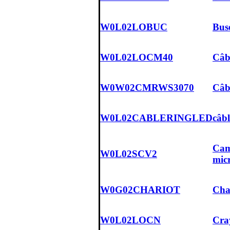
W0L02LOBUC
Bus
W0L02LOCM40
Câb
W0W02CMRWS3070
Câbl
W0L02CABLERINGLED
câb
Cam
W0L02SCV2
micr
W0G02CHARIOT
Char
W0L02LOCN
Cra