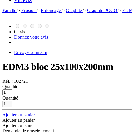
VIDÉOS
Famille
>
Erosion
>
Enfonçage
>
Graphite
>
Graphite POCO
>
EDM
0 avis
Donnez votre avis
Envoyer à un ami
EDM3 bloc 25x100x200mm
Réf. :
102721
Quantité
Quantité
Ajouter au panier
Ajouter au panier
Ajouter au panier
Demande de renseignement